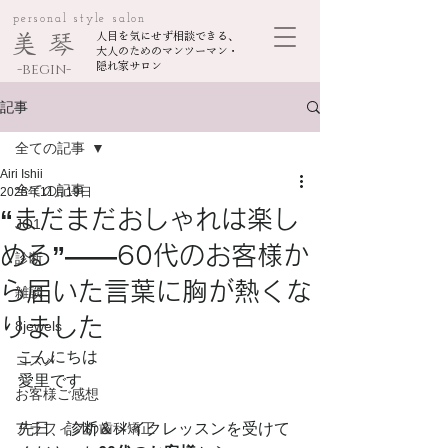
personal style salon
美 琴
人目を気にせず相談できる、
大人のためのマンツーマン・
-begin-
隠れ家サロン
記事
全ての記事
Airi Ishii
全ての記事
2025年11月19日
“まだまだおしゃれは楽し
JO1
める”——60代のお客様か
診断
ら届いた言葉に胸が熱くな
雑談
りました
8jewels
こんにちは
コスメ
愛里です
お客様ご感想
アラフィフの歯科矯正
先日、診断＆メイクレッスンを受けて