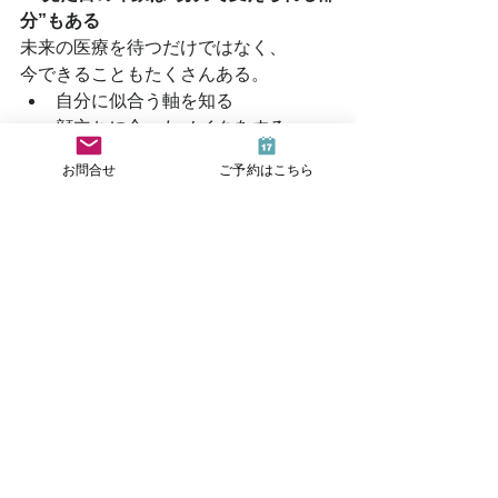
分”もある
未来の医療を待つだけではなく、
今できることもたくさんある。
自分に似合う軸を知る
顔立ちに合ったメイクをする
魅力を引き出すスタイリングを知
お問合せ
ご予約はこちら
る
こうした“見た目の印象づくり”は、年齢
に関係なく、
その人の魅力を大きく後押ししてくれ
る。
もし、
「もっと綺麗に年齢を重ねたい」
「自分に似合うものを知りたい」
そんな気持ちが少しでもあるなら、
診断やメイクレッスンを受けてみるの
もひとつの方法。