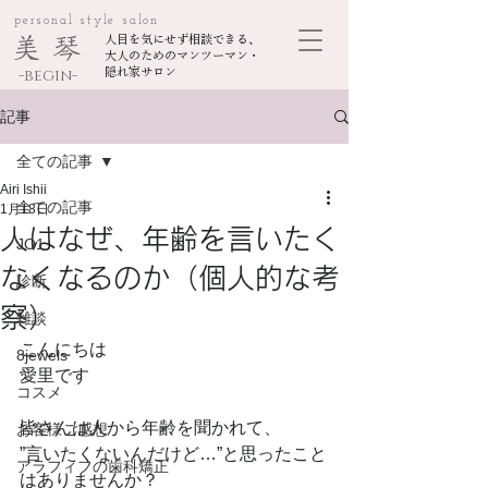
personal style salon
美 琴
人目を気にせず相談できる、
大人のためのマンツーマン・
-begin-
隠れ家サロン
記事
全ての記事
Airi Ishii
全ての記事
1月18日
人はなぜ、年齢を言いたく
JO1
なくなるのか（個人的な考
診断
察）
雑談
こんにちは
8jewels
愛里です
コスメ
皆さんは人から年齢を聞かれて、
お客様ご感想
”言いたくないんだけど…”と思ったこと
アラフィフの歯科矯正
はありませんか？