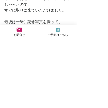
しゃったので、
すぐに取りに来ていただけました。
最後は一緒に記念写真を撮って、
改めて「ありがとうございました」と
お見送り。
お問合せ
ご予約はこちら
コンプレックスや悩みを抱えてご来店
されたお客様が、
帰る頃には上着の存在を忘れるくらい
晴れやかな気持ちになっていたのだと
したら。
それは、なんだかとても嬉しいことだ
なと思いました。
今日も最後まで読んでいただきありが
とうございました。