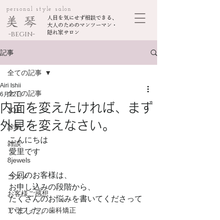
personal style salon
美 琴
人目を気にせず相談できる、
大人のためのマンツーマン・
-begin-
隠れ家サロン
記事
全ての記事
Airi Ishii
全ての記事
6月22日
内面を変えたければ、まず
JO1
外見を変えなさい。
診断
こんにちは
雑談
愛里です
8jewels
今回のお客様は、
コスメ
お申し込みの段階から、
お客様ご感想
たくさんのお悩みを書いてくださって
アラフィフの歯科矯正
いました。