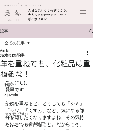
personal style salon
美 琴
人目を気にせず相談できる、
大人のためのマンツーマン・
-begin-
隠れ家サロン
記事
全ての記事
Airi Ishii
全ての記事
2025年10月4日
年を重ねても、化粧品は重
JO1
ねるな！
診断
こんにちは
雑談
愛里です
8jewels
年齢を重ねると、どうしても「シミ」
コスメ
「シワ」「くすみ」など、気になる部
お客様ご感想
分を隠したくなりますよね。その気持
アラフィフの歯科矯正
ちはとても自然なこと。だからこそ、