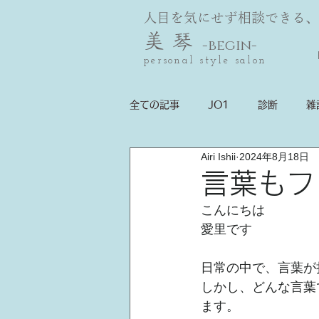
人目を気にせず相談できる、
美 琴
-begin-
personal style salon
全ての記事
JO1
診断
雑
Airi Ishii
2024年8月18日
お悩み解決！！
言葉もフ
こんにちは
愛里です
日常の中で、言葉が
しかし、どんな言葉
ます。