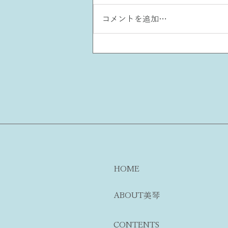
コメントを追加…
人は“自分が心地いい美し
さ”を求めている
HOME
ABOUT美琴
CONTENTS