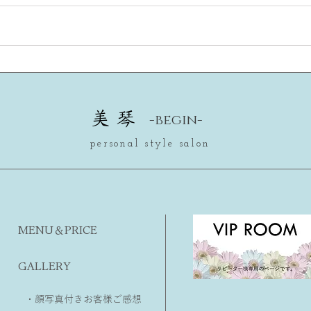
内面を変えたければ、まず外
夏に
見を変えなさい。
由
美 琴
-begin-
personal style salon
MENU＆PRICE
GALLERY
・顔写真付きお客様ご感想