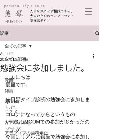
personal style salon
美 琴
人目を気にせず相談できる、
大人のためのマンツーマン・
-begin-
隠れ家サロン
記事
全ての記事
Airi Ishii
全ての記事
2023年10月28日
勉強会に参加しました。
JO1
こんにちは
診断
愛里です。
雑談
先日顔タイプ診断の勉強会に参加しま
8jewels
した。
コスメ
コロナになってからというもの
いつもはZOOMでの参加が多かったの
お客様ご感想
ですが、
アラフィフの歯科矯正
今回はリアルに銀座で勉強会に参加し